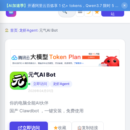
【AI加速季】
开通阿里云百炼享 1 亿+ tokens，Qwen3.7 限时 5 折起，秒悟新注送 1 万积分，加入 OPC 赢百万助力金，QoderWork CN 首月 0 元
✕
+ 提交网
☰
站
首页
龙虾Agent
元气AI Bot
›
›
元气AI Bot
立即访问
龙虾Agent
2026年04月01日
你的电脑全能AI伙伴
国产 Clawdbot ，一键安装，免费使用
立即访问
收藏
复制链接