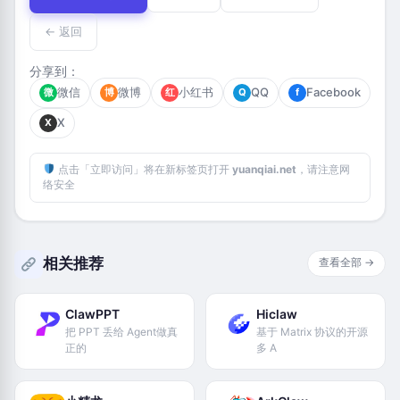
← 返回
分享到：
微信
微博
小红书
QQ
Facebook
微
博
红
Q
f
X
X
点击「立即访问」将在新标签页打开
yuanqiai.net
，请注意网
络安全
相关推荐
查看全部 →
ClawPPT
Hiclaw
把 PPT 丢给 Agent做真
基于 Matrix 协议的开源
正的
多 A