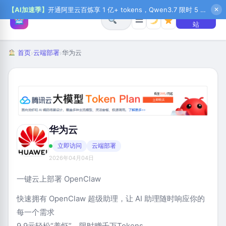
【AI加速季】
开通阿里云百炼享 1 亿+ tokens，Qwen3.7 限时 5 折起，秒悟新注送 1 万积分，加入 OPC 赢百万助力金，QoderWork CN 首月 0 元
✕
+ 提交网
☰
站
首页
云端部署
华为云
›
›
华为云
立即访问
云端部署
2026年04月04日
一键云上部署 OpenClaw
快速拥有 OpenClaw 超级助理，让 AI 助理随时响应你的
每一个需求
9.9元轻松“养虾”，限时赠千万Tokens