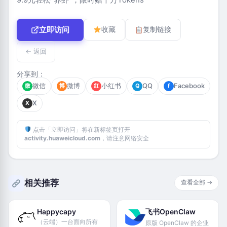
立即访问
收藏
复制链接
← 返回
分享到：
微信
微博
小红书
QQ
Facebook
微
博
红
Q
f
X
X
点击「立即访问」将在新标签页打开
activity.huaweicloud.com
，请注意网络安全
相关推荐
查看全部 →
Happycapy
飞书OpenClaw
（云端）一台面向所有
原版 OpenClaw 的企业