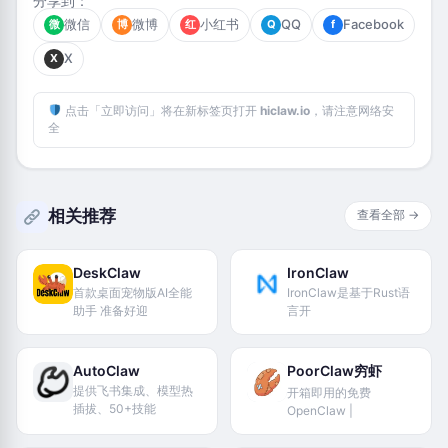
分享到：
微信
微博
小红书
QQ
Facebook
微
博
红
Q
f
X
X
点击「立即访问」将在新标签页打开
hiclaw.io
，请注意网络安
全
相关推荐
查看全部 →
DeskClaw
IronClaw
首款桌面宠物版AI全能
IronClaw是基于Rust语
助手 准备好迎
言开
AutoClaw
PoorClaw穷虾
提供飞书集成、模型热
开箱即用的免费
插拔、50+技能
OpenClaw |