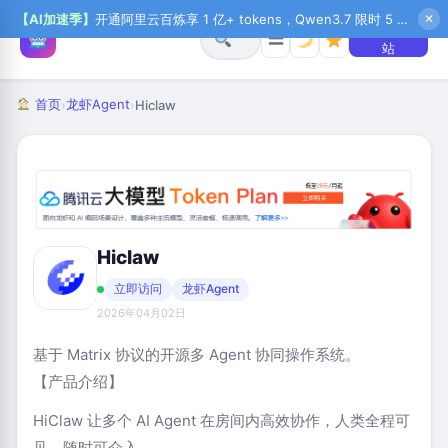
【AI加速季】
开通阿里云百炼享 1 亿+ tokens，Qwen3.7 限时 5 折起，秒悟新注送 1 万积分，加入 OPC 赢百万助力金，QoderWork CN 首月 0 元
✕
+ 提交网
☰
站
首页
龙虾Agent
›
›
Hiclaw
Hiclaw
立即访问
龙虾Agent
2026年04月02日
基于 Matrix 协议的开源多 Agent 协同操作系统。
【产品介绍】
HiClaw 让多个 AI Agent 在房间内高效协作，人类全程可
见、随时可介入，