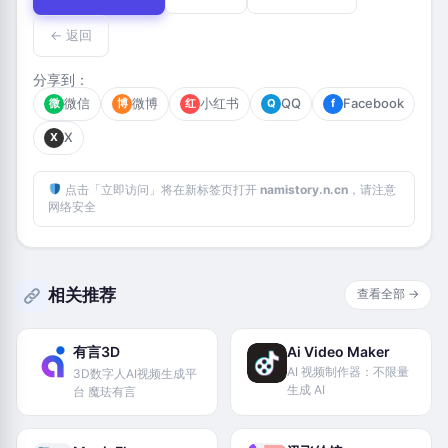
← 返回
分享到：
微信
微博
小红书
QQ
Facebook
微
博
红
Q
f
X
X
点击「立即访问」将在新标签页打开
namistory.n.cn
，请注意
网络安全
相关推荐
查看全部 →
有言3D
Ai Video Maker
AI 视频制作器：不限量
3D数字人AI视频生成平
生成 AI
台 魔珐有言