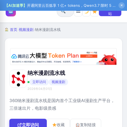
【AI加速季】
开通阿里云百炼享 1 亿+ tokens，Qwen3.7 限时 5 折起，秒悟新注送 1 万积分，加入 OPC 赢百万助力金，QoderWork CN 首月 0 元
✕
+ 提交网
☰
站
首页
视频漫剧
纳米漫剧流水线
›
›
纳米漫剧流水线
立即访问
视频漫剧
2026年04月01日
360纳米漫剧流水线是国内首个工业级AI漫剧生产平台，
三倍速出片，电影级质感
立即访问
收藏
复制链接