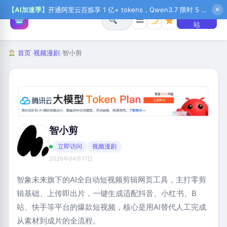
【AI加速季】
开通阿里云百炼享 1 亿+ tokens，Qwen3.7 限时 5 折起，秒悟新注送 1 万积分，加入 OPC 赢百万助力金，QoderWork CN 首月 0 元
✕
+ 提交网
☰
站
首页
视频漫剧
智小剪
›
›
智小剪
立即访问
视频漫剧
2026年04月17日
智象未来旗下的AI全自动短视频剪辑网页工具，主打零剪
辑基础、上传即出片，一键生成适配抖音、小红书、B
站、快手等平台的爆款短视频，核心是用AI替代人工完成
从素材到成片的全流程。