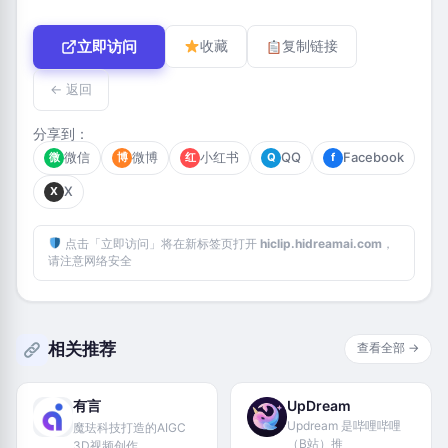
立即访问
收藏
复制链接
← 返回
分享到：
微信
微博
小红书
QQ
Facebook
微
博
红
Q
f
X
X
点击「立即访问」将在新标签页打开
hiclip.hidreamai.com
，
请注意网络安全
相关推荐
查看全部 →
有言
UpDream
Updream 是哔哩哔哩
魔珐科技打造的AIGC
（B站）推
3D视频创作