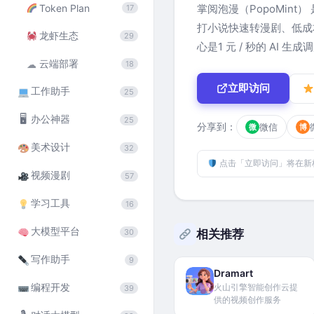
Token Plan
掌阅泡漫（PopoMint）
17
打小说快速转漫剧、低成本
龙虾生态
29
心是1 元 / 秒的 AI
云端部署
☁
18
立即访问
工作助手
25
🖥
办公神器
25
分享到：
微信
微
博
美术设计
32
点击「立即访问」将在新
视频漫剧
57
学习工具
16
大模型平台
相关推荐
30
写作助手
9
Dramart
编程开发
火山引擎智能创作云提
39
供的视频创作服务