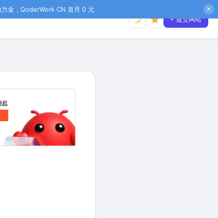
金，QoderWork CN 首月 0 元
✕
+ 提交网站