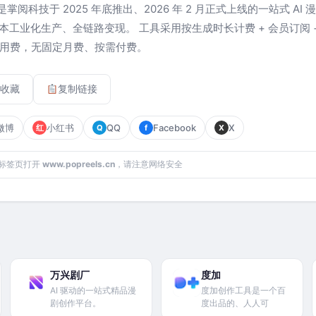
 是掌阅科技于 2025 年底推出、2026 年 2 月正式上线的一站式 A
工业化生产、全链路变现。 工具采用按生成时长计费 + 会员订阅 +
 生成调用费，无固定月费、按需付费。
收藏
复制链接
微博
小红书
QQ
Facebook
X
红
Q
f
X
标签页打开
www.popreels.cn
，请注意网络安全
万兴剧厂
度加
AI 驱动的一站式精品漫
度加创作工具是一个百
剧创作平台。
度出品的、人人可