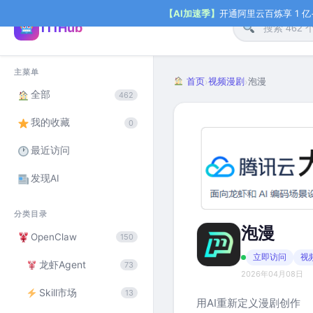
【AI加速季】
开通阿里云百炼享 1 亿+ 
111Hub
主菜单
首页
视频漫剧
泡漫
›
›
全部
462
我的收藏
0
最近访问
发现AI
分类目录
泡漫
OpenClaw
150
立即访问
视
龙虾Agent
73
2026年04月08日
Skill市场
13
用AI重新定义漫剧创作